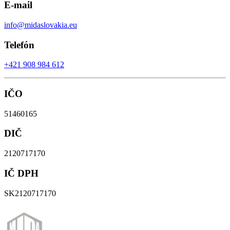
E-mail
info@midaslovakia.eu
Telefón
+421 908 984 612
IČO
51460165
DIČ
2120717170
IČ DPH
SK2120717170